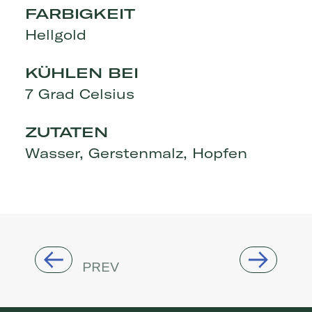
Brauereiführung buchen
FARBIGKEIT
Infos Brauereiführungen
Hellgold
Events
KÜHLEN BEI
RATSHERRN GASTRO
7 Grad Celsius
Locations
Altes Mädchen
ZUTATEN
Ratsherrn Bar
Wasser, Gerstenmalz, Hopfen
Ratsherrn Stehausschank
Das Lokal
Dolden Mädel
SHOP
Onlineshop
PREV
Ratsherrn Store Schanze
RATSHERRN FINDER