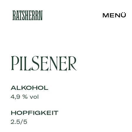
ÜBER UNS
PILSENER
Ratsherrn
Unsere Geschichte
Vom Halm zum Glas
ALKOHOL
Slow Brewing
4,9 % vol
UNSERE BIERE
Alle Biere
HOPFIGKEIT
Überblick
2.5/5
RATSHERRN BRAUEREI