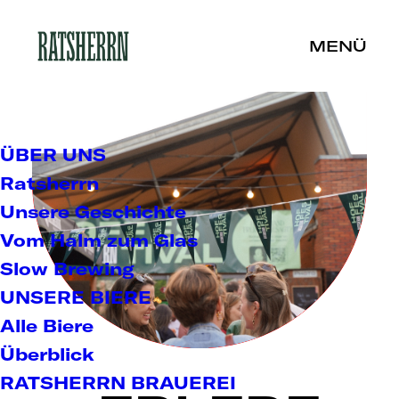
ÜBER UNS
Ratsherrn
Unsere Geschichte
Vom Halm zum Glas
Slow Brewing
UNSERE BIERE
Alle Biere
Überblick
RATSHERRN BRAUEREI