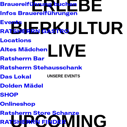
ERLEBE
Brauereiführung buchen
Infos Brauereiführungen
BIERKULTUR
Events
RATSHERRN GASTRO
Locations
LIVE
Altes Mädchen
Ratsherrn Bar
Ratsherrn Stehausschank
Das Lokal
UNSERE EVENTS
Dolden Mädel
SHOP
Onlineshop
Ratsherrn Store Schanze
UPCOMING
RATSHERRN FINDER